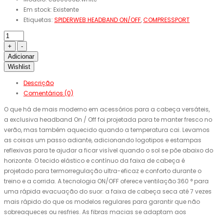
Em stock:
Existente
Etiquetas:
SPIDERWEB HEADBAND ON/OFF
,
COMPRESSPORT
Adicionar
Wishlist
Descrição
Comentários (0)
O que há de mais moderno em acessórios para a cabeça versáteis,
a exclusiva headband On / Off foi projetada para te manter fresco no
verão, mas também aquecido quando a temperatura cai. Levamos
as coisas um passo adiante, adicionando logotipos e estampas
reflexivas para te ajudar a ficar visível quando o sol se põe abaixo do
horizonte. O tecido elástico e contínuo da faixa de cabeça é
projetado para termorregulação ultra-eficaz e conforto durante o
treino e a corrida. A tecnologia ON/OFF oferece ventilação 360 ° para
uma rápida evacuação do suor: a faixa de cabeça seca até 7 vezes
mais rápido do que os modelos regulares para garantir que não
sobreaqueces ou resfries. As fibras macias se adaptam aos