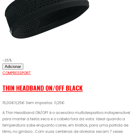
-25%
Adicionar
COMPRESSPORT
THIN HEADBAND ON/OFF BLACK
15,00€
11,25€
Sem impostos: 11,25€
A Thin Headband ON/OFF é o acessório multidesportivo indispensável
para manter a testa seca e o cabelo fora da vista. Ideal quando a
temperatura sobe enquanto corres, em triatlos, para uma partida de
tênis, no ginásio….Com suas centenas de alvéolos secam 7 vezes