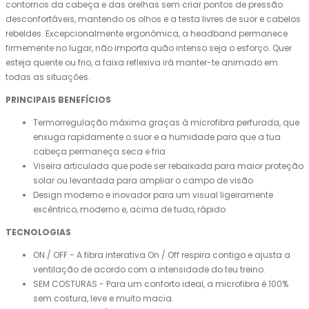
contornos da cabeça e das orelhas sem criar pontos de pressão
desconfortáveis, mantendo os olhos e a testa livres de suor e cabelos
rebeldes. Excepcionalmente ergonômica, a headband permanece
firmemente no lugar, não importa quão intenso seja o esforço. Quer
esteja quente ou frio, a faixa reflexiva irá manter-te animado em
todas as situações.
PRINCIPAIS BENEFÍCIOS
Termorregulação máxima graças à microfibra perfurada, que
enxuga rapidamente o suor e a humidade para que a tua
cabeça permaneça seca e fria
Viseira articulada que pode ser rebaixada para maior proteção
solar ou levantada para ampliar o campo de visão
Design moderno e inovador para um visual ligeiramente
excêntrico, moderno e, acima de tudo, rápido
TECNOLOGIAS
ON / OFF - A fibra interativa On / Off respira contigo e ajusta a
ventilação de acordo com a intensidade do teu treino.
SEM COSTURAS - Para um conforto ideal, a microfibra é 100%
sem costura, leve e muito macia.