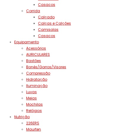
Casacos
Corrida
Calçado
Calças e Calções
Camisolas
Casacos
Equipamento
Acessórios
AURICULARES
Bastões
Bonés/Gorros/Visores
Compressão
Hidratação
Iluminação
Luvas
Meias
Mochilas
Relógios
Nutrição
226ERS
Maurten