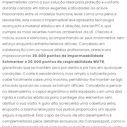
impermeáveis ​​como a sua solução ideal para proteção e conforto
durante corridas em trilhos exigentes e atividades ao ar livre.
Posicionado entre os modelos Hurricane, leves como uma pena e
resistentes, este casaco impermeável leve apresenta tecnologia
avançada e material elástico em 4 direções, livre de PFCs, que
cumpre as mais recentes normas ambientais da UE. O tecido é
macio, suave e silencioso, acompanhando os seus movimentos sem
esforço enquanto enfrenta terrenos difíceis. Concebido em
colaboração com os nossos atletas profissionais, oferece uns
impressionantes
20.000 pontos de impermeabilidade
Schmerber e 20.000 pontos de respirabilidade MVTR
,
garantindo que se mantém seco por dentro e por fora em quaisquer
condições. O corte é aerodinâmico, mas amplo o suficiente para
caber facilmente sobre uma mochila, permitindo-lhe manter-se ágil
e focado quando as coisas se tornam difíceis. Concebido a pensar
no desempenho, o capuz ergonómico está equipado com uma aba
rígida e costuras elásticas para o proteger dos elementos sem
obstruir a sua visão. A gola alta acrescenta uma cobertura extra,
enquanto a bainha reforçada nos pulsos proporciona um ajuste
seguro e ajustável. Esta capa de chuva de alto desempenho é
complementada pelos detalhes exclusivos da Compressport, como o