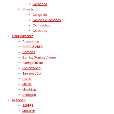
Casacos
Corrida
Calçado
Calças e Calções
Camisolas
Casacos
Equipamento
Acessórios
AURICULARES
Bastões
Bonés/Gorros/Visores
Compressão
Hidratação
Iluminação
Luvas
Meias
Mochilas
Relógios
Nutrição
226ERS
Maurten