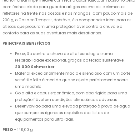
fecho frontal impermeável com fecho automático, um bolso no peito
com fecho selado para guardar artigos essenciais e elementos
refletores na frente, nas costas e nas mangas. Com pouco mais de
200 g, o Casaco Tempest, dobrável, é o companheiro ideal para os
atletas que procuram uma proteção fiável contra a chuva e o
conforto para as suas aventuras mais desafiantes.
PRINCIPAIS BENEFÍCIOS
Proteção contra a chuva de alta tecnologia e uma
respirabilidade excecional, graças ao tecido sustentável
20.000 Schmerber
Material excecionalmente macio e silencioso, com um corte
versátil e feito à medida que se ajusta perfeitamente sobre
uma mochila
Gola alta e capuz ergonómico, com aba rígida para uma
proteção fiável em condições climatéricas adversas
Desenvolvido para uma elevada proteção à prova de água
que cumpre os rigorosos requisitos das listas de
equipamentos para ultra-trail.
PESO -
149,00 g