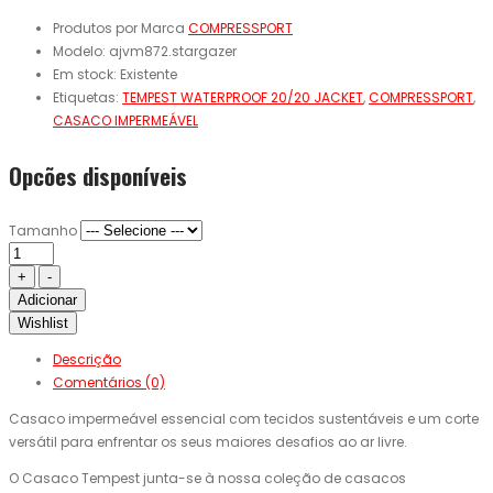
Produtos por Marca
COMPRESSPORT
Modelo:
ajvm872.stargazer
Em stock:
Existente
Etiquetas:
TEMPEST WATERPROOF 20/20 JACKET
,
COMPRESSPORT
,
CASACO IMPERMEÁVEL
Opcões disponíveis
Tamanho
Adicionar
Wishlist
Descrição
Comentários (0)
Casaco impermeável essencial com tecidos sustentáveis ​​e um corte
versátil para enfrentar os seus maiores desafios ao ar livre.
O Casaco Tempest junta-se à nossa coleção de casacos