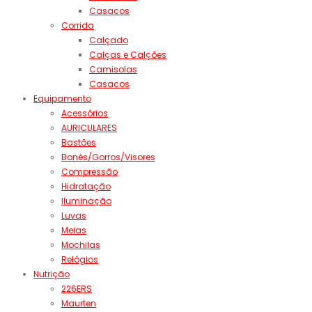
Casacos
Corrida
Calçado
Calças e Calções
Camisolas
Casacos
Equipamento
Acessórios
AURICULARES
Bastões
Bonés/Gorros/Visores
Compressão
Hidratação
Iluminação
Luvas
Meias
Mochilas
Relógios
Nutrição
226ERS
Maurten