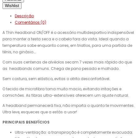
Wishlist
Descrição
Comentários (0)
A Thin Headband ON/OFF é o acessório multidesportivo indispensável
para manter a testa seca e o cabelo fora da vista. Ideal quando a
temperatura sobe enquanto corres, em triatlos, para uma partida de
tênis, no ginásio….
Com suas centenas de alvéolos secam 7 vezes mais rápido do que
as headbands comuns. Chega de pano pesado e molhado.
Sem costura, sem elástico, evitas o atrito desconfortável.
O tecido de microfibra torna muito macio, evitando irritações e
comichões. As fibras ultra-extensíveis oferecem um ajuste natural.
A headband permanecerá fixa, não importa o quanto te movimentes.
Ultra leve, esqueces que a estás a usar!
PRINCIPAIS BENEFÍCIOS
Ultra-ventilação: a transpiração é completamente evacuada.