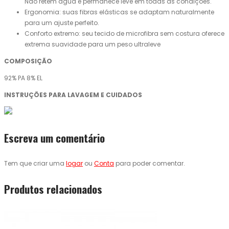
Não retém água e permanece leve em todas as condições.
Ergonomia: suas fibras elásticas se adaptam naturalmente
para um ajuste perfeito.
Conforto extremo: seu tecido de microfibra sem costura oferece
extrema suavidade para um peso ultraleve
COMPOSIÇÃO
92% PA 8% EL
INSTRUÇÕES PARA LAVAGEM E CUIDADOS
Escreva um comentário
Tem que criar uma
logar
ou
Conta
para poder comentar.
Produtos relacionados