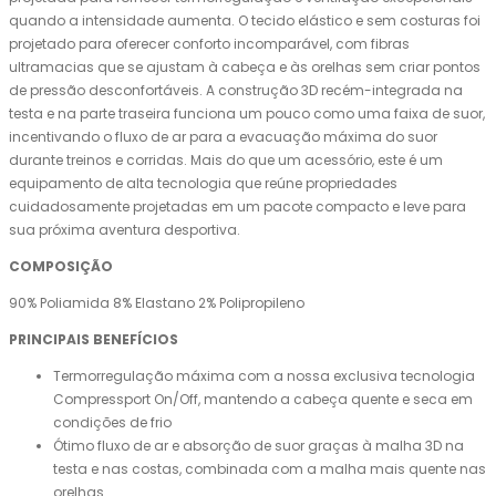
quando a intensidade aumenta. O tecido elástico e sem costuras foi
projetado para oferecer conforto incomparável, com fibras
ultramacias que se ajustam à cabeça e às orelhas sem criar pontos
de pressão desconfortáveis. A construção 3D recém-integrada na
testa e na parte traseira funciona um pouco como uma faixa de suor,
incentivando o fluxo de ar para a evacuação máxima do suor
durante treinos e corridas. Mais do que um acessório, este é um
equipamento de alta tecnologia que reúne propriedades
cuidadosamente projetadas em um pacote compacto e leve para
sua próxima aventura desportiva.
COMPOSIÇÃO
90% Poliamida 8% Elastano 2% Polipropileno
PRINCIPAIS BENEFÍCIOS
Termorregulação máxima com a nossa exclusiva tecnologia
Compressport On/Off, mantendo a cabeça quente e seca em
condições de frio
Ótimo fluxo de ar e absorção de suor graças à malha 3D na
testa e nas costas, combinada com a malha mais quente nas
orelhas.