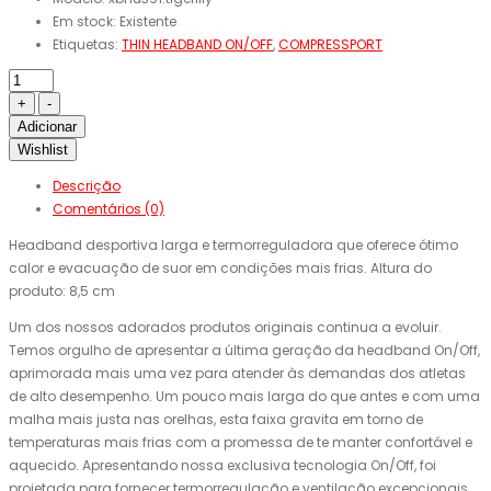
Em stock:
Existente
Etiquetas:
THIN HEADBAND ON/OFF
,
COMPRESSPORT
Adicionar
Wishlist
Descrição
Comentários (0)
Headband desportiva larga e termorreguladora que oferece ótimo
calor e evacuação de suor em condições mais frias. Altura do
produto: 8,5 cm
Um dos nossos adorados produtos originais continua a evoluir.
Temos orgulho de apresentar a última geração da headband On/Off,
aprimorada mais uma vez para atender às demandas dos atletas
de alto desempenho. Um pouco mais larga do que antes e com uma
malha mais justa nas orelhas, esta faixa gravita em torno de
temperaturas mais frias com a promessa de te manter confortável e
aquecido. Apresentando nossa exclusiva tecnologia On/Off, foi
projetada para fornecer termorregulação e ventilação excepcionais