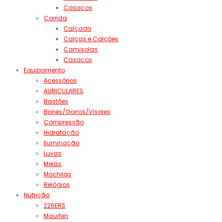
Casacos
Corrida
Calçado
Calças e Calções
Camisolas
Casacos
Equipamento
Acessórios
AURICULARES
Bastões
Bonés/Gorros/Visores
Compressão
Hidratação
Iluminação
Luvas
Meias
Mochilas
Relógios
Nutrição
226ERS
Maurten