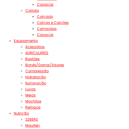
Casacos
Corrida
Calçado
Calças e Calções
Camisolas
Casacos
Equipamento
Acessórios
AURICULARES
Bastões
Bonés/Gorros/Visores
Compressão
Hidratação
Iluminação
Luvas
Meias
Mochilas
Relógios
Nutrição
226ERS
Maurten