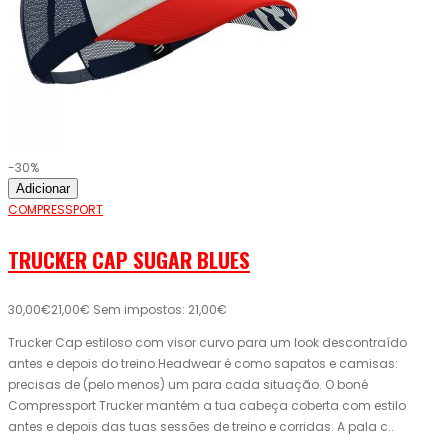
-30%
Adicionar
COMPRESSPORT
TRUCKER CAP SUGAR BLUES
30,00€
21,00€
Sem impostos: 21,00€
Trucker Cap estiloso com visor curvo para um look descontraído
antes e depois do treino.Headwear é como sapatos e camisas:
precisas de (pelo menos) um para cada situação. O boné
Compressport Trucker mantém a tua cabeça coberta com estilo
antes e depois das tuas sessões de treino e corridas. A pala c..