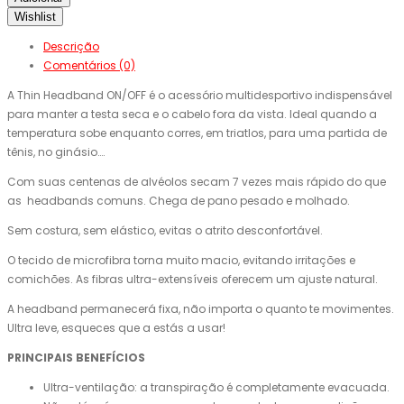
Wishlist
Descrição
Comentários (0)
A Thin Headband ON/OFF é o acessório multidesportivo indispensável
para manter a testa seca e o cabelo fora da vista. Ideal quando a
temperatura sobe enquanto corres, em triatlos, para uma partida de
tênis, no ginásio….
Com suas centenas de alvéolos secam 7 vezes mais rápido do que
as headbands comuns. Chega de pano pesado e molhado.
Sem costura, sem elástico, evitas o atrito desconfortável.
O tecido de microfibra torna muito macio, evitando irritações e
comichões. As fibras ultra-extensíveis oferecem um ajuste natural.
A headband permanecerá fixa, não importa o quanto te movimentes.
Ultra leve, esqueces que a estás a usar!
PRINCIPAIS BENEFÍCIOS
Ultra-ventilação: a transpiração é completamente evacuada.