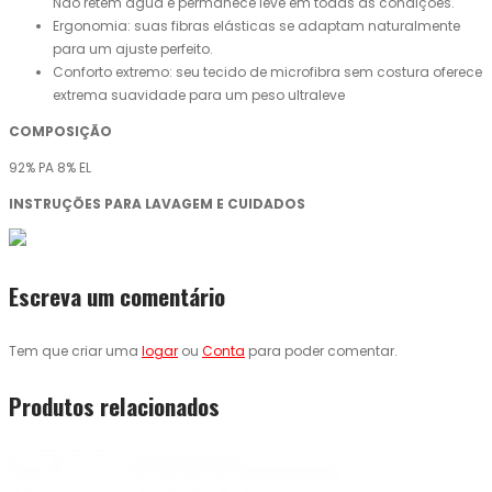
Não retém água e permanece leve em todas as condições.
Ergonomia: suas fibras elásticas se adaptam naturalmente
para um ajuste perfeito.
Conforto extremo: seu tecido de microfibra sem costura oferece
extrema suavidade para um peso ultraleve
COMPOSIÇÃO
92% PA 8% EL
INSTRUÇÕES PARA LAVAGEM E CUIDADOS
Escreva um comentário
Tem que criar uma
logar
ou
Conta
para poder comentar.
Produtos relacionados