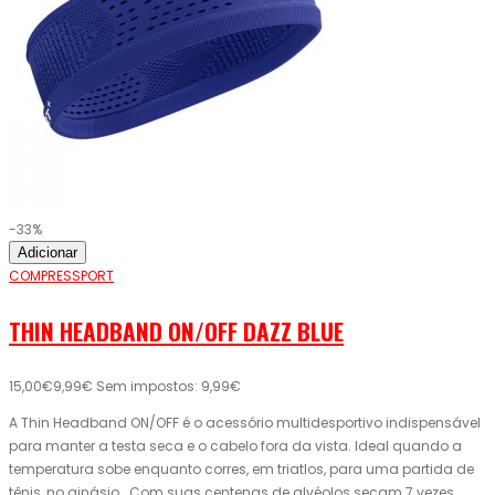
-33%
Adicionar
COMPRESSPORT
THIN HEADBAND ON/OFF DAZZ BLUE
15,00€
9,99€
Sem impostos: 9,99€
A Thin Headband ON/OFF é o acessório multidesportivo indispensável
para manter a testa seca e o cabelo fora da vista. Ideal quando a
temperatura sobe enquanto corres, em triatlos, para uma partida de
tênis, no ginásio….Com suas centenas de alvéolos secam 7 vezes