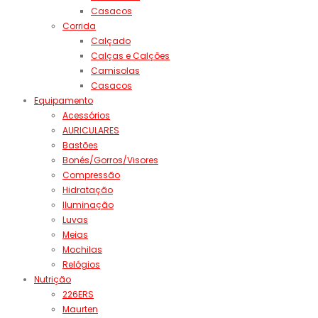
Casacos
Corrida
Calçado
Calças e Calções
Camisolas
Casacos
Equipamento
Acessórios
AURICULARES
Bastões
Bonés/Gorros/Visores
Compressão
Hidratação
Iluminação
Luvas
Meias
Mochilas
Relógios
Nutrição
226ERS
Maurten