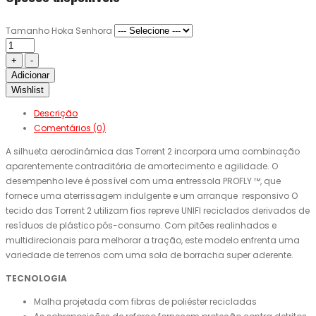
Tamanho Hoka Senhora
Adicionar
Wishlist
Descrição
Comentários (0)
A silhueta aerodinâmica das Torrent 2 incorpora uma combinação
aparentemente contraditória de amortecimento e agilidade. O
desempenho leve é possível com uma entressola PROFLY ™, que
fornece uma aterrissagem indulgente e um arranque responsivo O
tecido das Torrent 2 utilizam fios repreve UNIFI reciclados derivados de
resíduos de plástico pós-consumo. Com pitões realinhados e
multidirecionais para melhorar a tração, este modelo enfrenta uma
variedade de terrenos com uma sola de borracha super aderente.
TECNOLOGIA
Malha projetada com fibras de poliéster recicladas