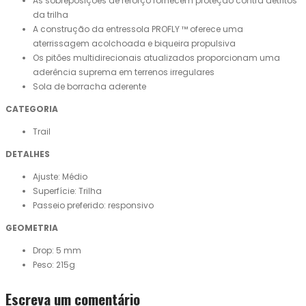
As sobreposições de reforço fornecem proteção contra detritos
da trilha
A construção da entressola PROFLY ™ oferece uma
aterrissagem acolchoada e biqueira propulsiva
Os pitões multidirecionais atualizados proporcionam uma
aderência suprema em terrenos irregulares
Sola de borracha aderente
CATEGORIA
Trail
DETALHES
Ajuste: Médio
Superfície: Trilha
Passeio preferido: responsivo
GEOMETRIA
Drop: 5 mm
Peso: 215g
Escreva um comentário