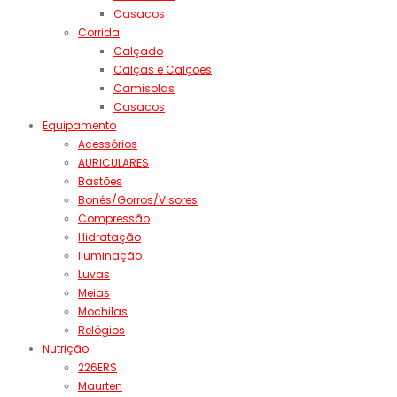
Casacos
Corrida
Calçado
Calças e Calções
Camisolas
Casacos
Equipamento
Acessórios
AURICULARES
Bastões
Bonés/Gorros/Visores
Compressão
Hidratação
Iluminação
Luvas
Meias
Mochilas
Relógios
Nutrição
226ERS
Maurten