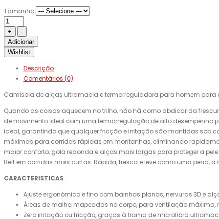
Tamanho
Adicionar
Wishlist
Descrição
Comentários (0)
Camisola de alças ultramacia e termorreguladora para homem para cor
Quando as coisas aquecem no trilho, não há como abdicar da frescur
de movimento ideal com uma termorregulação de alto desempenho para
ideal, garantindo que qualquer fricção e irritação são mantidas sob c
máximas para corridas rápidas em montanhas, eliminando rapidament
maior conforto, gola redonda e alças mais largas para proteger a p
Belt em corridas mais curtas. Rápida, fresca e leve como uma pena, a 
CARACTERISTICAS
Ajuste ergonómico e fino com bainhas planas, nervuras 3D e al
Áreas de malha mapeadas no corpo, para ventilação máxima, m
Zero irritação ou fricção, graças à trama de microfibra ultrama