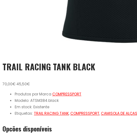
TRAIL RACING TANK BLACK
70,00€
45,50€
Produtos por Marca
COMPRESSPORT
Modelo:
ATSM384.black
Em stock:
Existente
Etiquetas:
TRAIL RACING TANK
,
COMPRESSPORT
,
CAMISOLA DE ALÇA
Opcões disponíveis