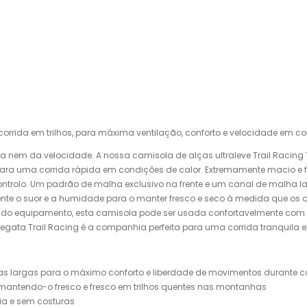
rida em trilhos, para máxima ventilação, conforto e velocidade em co
a nem da velocidade. A nossa camisola de alças ultraleve Trail Racin
 uma corrida rápida em condições de calor. Extremamente macio e flui
ontrolo. Um padrão de malha exclusivo na frente e um canal de malha la
e o suor e a humidade para o manter fresco e seco à medida que os 
ele do equipamento, esta camisola pode ser usada confortavelmente c
regata Trail Racing é a companhia perfeita para uma corrida tranquila e
ças largas para o máximo conforto e liberdade de movimentos durante c
antendo-o fresco e fresco em trilhos quentes nas montanhas
cia e sem costuras