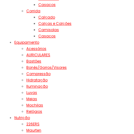
Casacos
Corrida
Calçado
Calças e Calções
Camisolas
Casacos
Equipamento
Acessórios
AURICULARES
Bastões
Bonés/Gorros/Visores
Compressão
Hidratação
Iluminação
Luvas
Meias
Mochilas
Relógios
Nutrição
226ERS
Maurten