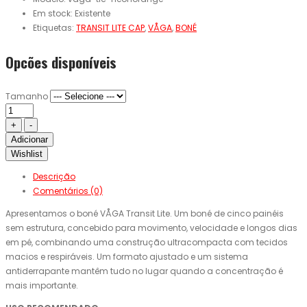
Em stock:
Existente
Etiquetas:
TRANSIT LITE CAP
,
VÅGA
,
BONÉ
Opcões disponíveis
Tamanho
Adicionar
Wishlist
Descrição
Comentários (0)
Apresentamos o boné VÅGA Transit Lite. Um boné de cinco painéis
sem estrutura, concebido para movimento, velocidade e longos dias
em pé, combinando uma construção ultracompacta com tecidos
macios e respiráveis. Um formato ajustado e um sistema
antiderrapante mantêm tudo no lugar quando a concentração é
mais importante.