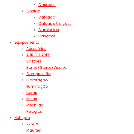
Casacos
Corrida
Calçado
Calças e Calções
Camisolas
Casacos
Equipamento
Acessórios
AURICULARES
Bastões
Bonés/Gorros/Visores
Compressão
Hidratação
Iluminação
Luvas
Meias
Mochilas
Relógios
Nutrição
226ERS
Maurten