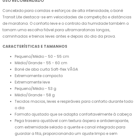
USO RECOMENDADO
Concebido para corridas e esforços de alta intensidade, o boné
Transit Lite destaca-se em velocidades de competição e distâncias
de maratona. O conforto leve e o controlo da humidade também o
tornam uma escolha fiável para ultramaratonas longas,
caminhadas e treinos leves antes e depois do dia da prova.
CARACTERÍSTICAS E TAMANHOS
Pequeno/Médio - 50 - 55 cm
Médio/Grande - 55 - 60 cm
Boné de aba curta Soft-flex VÅGA
Extremamente compacto
Extremamente leve
Pequeno/Médio - 53 g
Médio/Grande - 58 g
Tecidos macios, leves e respiráveis ​​para conforto durante todo
o dia
Formato ajustado que se adapta confortavelmente à cabeça
Pega traseira ajustável com textura áspera e antiderrapante,
com extremidade selada a quente e canal integrado para
guardar a fita, proporcionando um ajuste limpo e sem