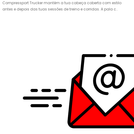
Compressport Trucker mantém a tua cabeça coberta com estilo
antes e depois das tuas sessões de treino e corridas. A pala c..