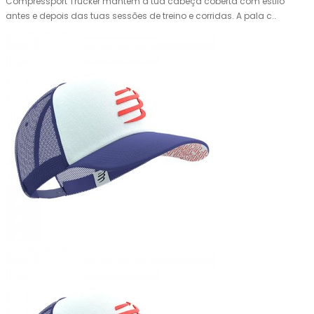
Compressport Trucker mantém a tua cabeça coberta com estilo
antes e depois das tuas sessões de treino e corridas. A pala c..