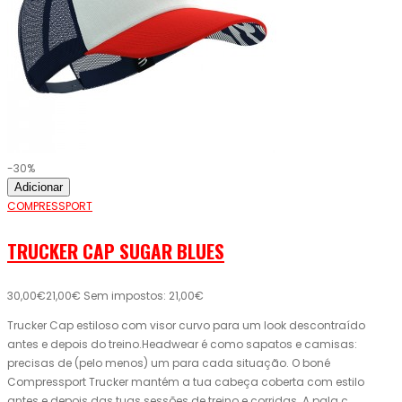
-30%
Adicionar
COMPRESSPORT
TRUCKER CAP SUGAR BLUES
30,00€
21,00€
Sem impostos: 21,00€
Trucker Cap estiloso com visor curvo para um look descontraído
antes e depois do treino.Headwear é como sapatos e camisas:
precisas de (pelo menos) um para cada situação. O boné
Compressport Trucker mantém a tua cabeça coberta com estilo
antes e depois das tuas sessões de treino e corridas. A pala c..