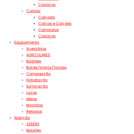
Casacos
Corrida
Calçado
Calças e Calções
Camisolas
Casacos
Equipamento
Acessórios
AURICULARES
Bastões
Bonés/Gorros/Visores
Compressão
Hidratação
Iluminação
Luvas
Meias
Mochilas
Relógios
Nutrição
226ERS
Maurten