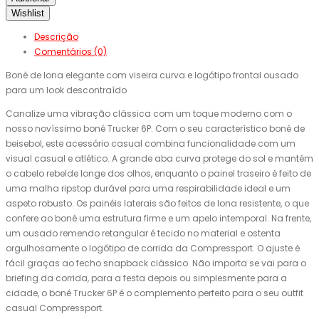
Wishlist
Descrição
Comentários (0)
Boné de lona elegante com viseira curva e logótipo frontal ousado
para um look descontraído
Canalize uma vibração clássica com um toque moderno com o
nosso novíssimo boné Trucker 6P. Com o seu característico boné de
beisebol, este acessório casual combina funcionalidade com um
visual casual e atlético. A grande aba curva protege do sol e mantém
o cabelo rebelde longe dos olhos, enquanto o painel traseiro é feito de
uma malha ripstop durável para uma respirabilidade ideal e um
aspeto robusto. Os painéis laterais são feitos de lona resistente, o que
confere ao boné uma estrutura firme e um apelo intemporal. Na frente,
um ousado remendo retangular é tecido no material e ostenta
orgulhosamente o logótipo de corrida da Compressport. O ajuste é
fácil graças ao fecho snapback clássico. Não importa se vai para o
briefing da corrida, para a festa depois ou simplesmente para a
cidade, o boné Trucker 6P é o complemento perfeito para o seu outfit
casual Compressport.