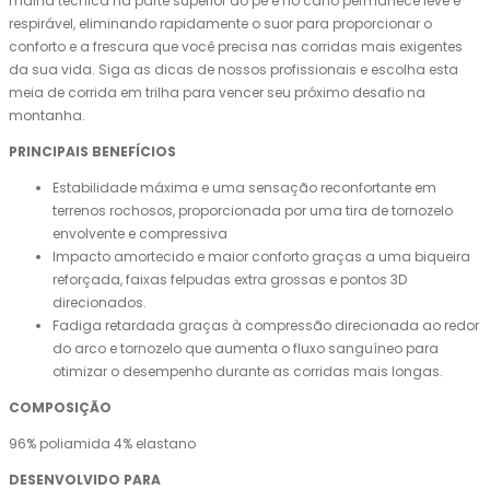
malha técnica na parte superior do pé e no cano permanece leve e
respirável, eliminando rapidamente o suor para proporcionar o
conforto e a frescura que você precisa nas corridas mais exigentes
da sua vida. Siga as dicas de nossos profissionais e escolha esta
meia de corrida em trilha para vencer seu próximo desafio na
montanha.
PRINCIPAIS BENEFÍCIOS
Estabilidade máxima e uma sensação reconfortante em
terrenos rochosos, proporcionada por uma tira de tornozelo
envolvente e compressiva
Impacto amortecido e maior conforto graças a uma biqueira
reforçada, faixas felpudas extra grossas e pontos 3D
direcionados.
Fadiga retardada graças à compressão direcionada ao redor
do arco e tornozelo que aumenta o fluxo sanguíneo para
otimizar o desempenho durante as corridas mais longas.
COMPOSIÇÃO
96% poliamida 4% elastano
DESENVOLVIDO PARA