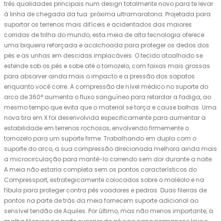
três qualidades principais num design totalmente novo para te levar
à linha de chegada da tua próxima ultramaratona. Projetada para
suportar os terrenos mais difíceis e acidentados das maiores
corridas de trilha do mundo, esta meia de alta tecnologia oferece
uma biqueira reforçada e acolchoada para proteger os dedos dos
pés e as unhas em descidas implacáveis. O tecido atoalhado se
estende sob os pés e sobe até o tornozelo, com faixas mais grossas
para absorver ainda mais o impacto e a pressão dos sapatos
enquanto você corre. A compressão de nível médico no suporte do
arco de 360° aumenta o fluxo sanguíneo para retardar a fadiga, ao
mesmo tempo que evita que o material se torça e cause bolhas. Uma
nova tira em X foi desenvolvida especificamente para aumentar a
estabilidade em terrenos rochosos, envolvendo firmemente o
tornozelo para um suporte firme. Trabalhando em dupla com o
suporte do arco, a sua compressão direcionada melhora ainda mais
a microcirculação para mantê-lo correndo sem dor durante a noite.
A meia não estaria completa sem os pontos característicos do
Compressport, estrategicamente colocados sobre o maléolo e na
fíbula para proteger contra pés voadores e pedras. Duas fileiras de
pontos na parte de trás da meia fornecem suporte adicional ao
sensível tendão de Aquiles. Por último, mas não menos importante, a