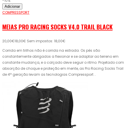
-10%
Adicionar
COMPRESSPORT
MEIAS PRO RACING SOCKS V4.0 TRAIL BLACK
20,00€
18,00€
Sem impostos: 18,00€
Corrida em trilhos não é corrida na estrada. Os pés são
constantemente obrigados a flexionar e se adaptar ao terreno em
constante mudança, e o calçado deve seguir o ritmo. Projetado com
absorção de choque e proteção em mente, as Pro Racing Socks Trail
de 4ª geração levam as tecnologias Compressport ..