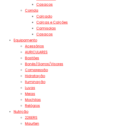
Casacos
Corrida
Calçado
Calças e Calções
Camisolas
Casacos
Equipamento
Acessórios
AURICULARES
Bastões
Bonés/Gorros/Visores
Compressão
Hidratação
Iluminação
Luvas
Meias
Mochilas
Relógios
Nutrição
226ERS
Maurten