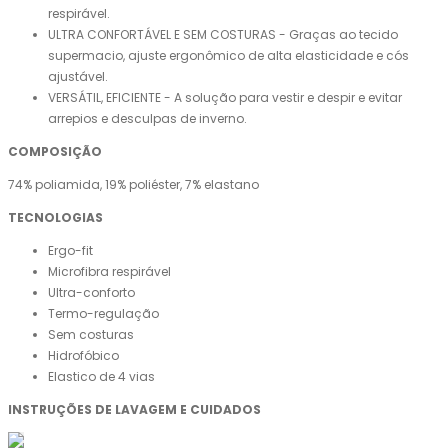
respirável.
ULTRA CONFORTÁVEL E SEM COSTURAS - Graças ao tecido
supermacio, ajuste ergonômico de alta elasticidade e cós
ajustável.
VERSÁTIL, EFICIENTE - A solução para vestir e despir e evitar
arrepios e desculpas de inverno.
COMPOSIÇÃO
74% poliamida, 19% poliéster, 7% elastano
TECNOLOGIAS
Ergo-fit
Microfibra respirável
Ultra-conforto
Termo-regulação
Sem costuras
Hidrofóbico
Elastico de 4 vias
INSTRUÇÕES DE LAVAGEM E CUIDADOS